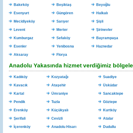
Bakırköy
Beşiktaş
Beyoğlu
Esenyurt
Güngören
Halkalı
Mecidiyeköy
Sarıyer
Şişli
Levent
Merter
Şirinevler
Kumburgaz
Sefaköy
Bayrampaşa
Esenler
Yenibosna
Haznedar
Aksaray
Florya
Anadolu Yakasında hizmet verdiğimiz bölgele
Kadıköy
Kozyatağı
Suadiye
Kavacık
Ataşehir
Üsküdar
Kartal
Ümraniye
Sancaktepe
Pendik
Tuzla
Göztepe
Erenköy
Küçükyalı
Kurtköy
Şerifali
Cevizli
Atalar
İçerenköy
Anadolu Hisarı
Dudullu