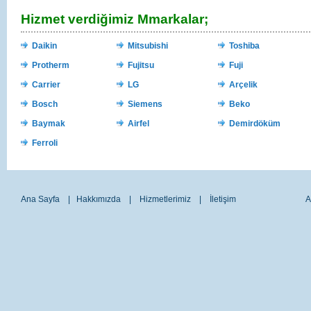
Hizmet verdiğimiz Mmarkalar;
Daikin
Mitsubishi
Toshiba
Protherm
Fujitsu
Fuji
Carrier
LG
Arçelik
Bosch
Siemens
Beko
Baymak
Airfel
Demirdöküm
Ferroli
Ana Sayfa
|
Hakkımızda
|
Hizmetlerimiz
|
İletişim
A